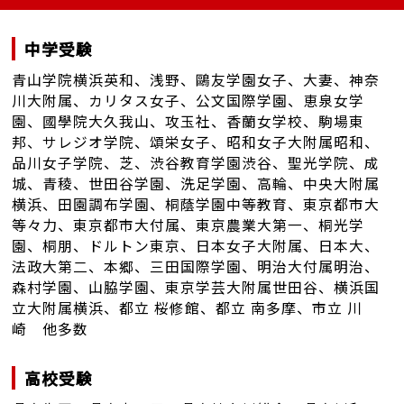
中学受験
青山学院横浜英和、浅野、鷗友学園女子、大妻、神奈
川大附属、カリタス女子、公文国際学園、恵泉女学
園、國學院大久我山、攻玉社、香蘭女学校、駒場東
邦、サレジオ学院、頌栄女子、昭和女子大附属昭和、
品川女子学院、芝、渋谷教育学園渋谷、聖光学院、成
城、青稜、世田谷学園、洗足学園、高輪、中央大附属
横浜、田園調布学園、桐蔭学園中等教育、東京都市大
等々力、東京都市大付属、東京農業大第一、桐光学
園、桐朋、ドルトン東京、日本女子大附属、日本大、
法政大第二、本郷、三田国際学園、明治大付属明治、
森村学園、山脇学園、東京学芸大附属世田谷、横浜国
立大附属横浜、都立 桜修館、都立 南多摩、市立 川
崎 他多数
高校受験