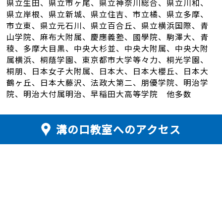
県立生田、県立市ヶ尾、県立神奈川総合、県立川和、
県立岸根、県立新城、県立住吉、市立橘、県立多摩、
市立東、県立元石川、県立百合丘、県立横浜国際、青
山学院、麻布大附属、慶應義塾、國學院、駒澤大、青
稜、多摩大目黒、中央大杉並、中央大附属、中央大附
属横浜、桐蔭学園、東京都市大学等々力、桐光学園、
桐朋、日本女子大附属、日本大、日本大櫻丘、日本大
鶴ヶ丘、日本大藤沢、法政大第二、朋優学院、明治学
院、明治大付属明治、早稲田大高等学院 他多数
溝の口教室へのアクセス